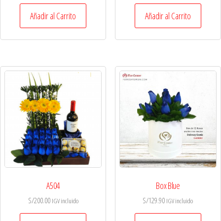
Añadir al Carrito
Añadir al Carrito
A504
Box Blue
S/
200.00
S/
129.90
IGV incluido
IGV incluido