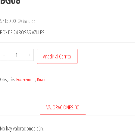
S/
150.00
IGV incluido
BOX DE 24 ROSAS AZULES
-
+
Añadir al Carrito
Categorías:
Box Premium
,
Para él
VALORACIONES (0)
No hay valoraciones aún.