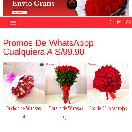
Promos De WhatsAppp
Cualquiera A S/99.90
Buchon de 50 rosas
Florero de 50 rosas
Box de 50 rosas rojas
mixtas
rojas