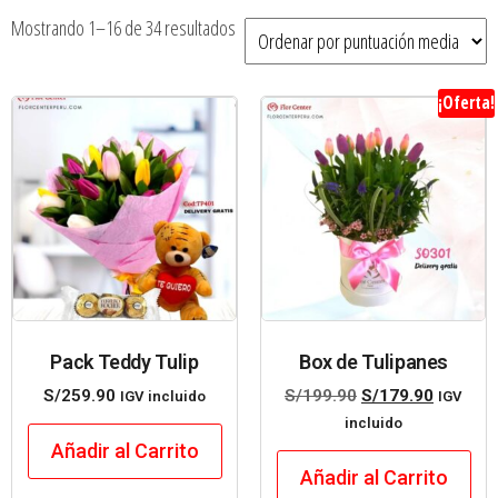
Mostrando 1–16 de 34 resultados
¡Oferta!
Pack Teddy Tulip
Box de Tulipanes
S/
259.90
S/
199.90
S/
179.90
IGV incluido
IGV
incluido
Añadir al Carrito
Añadir al Carrito