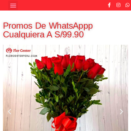
Promos De WhatsAppp
Cualquiera A S/99.90