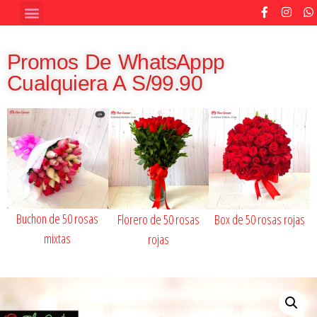
VINOS, GLOBOS Y MÁS
ZONAS DE REPARTO
Promos De WhatsAppp
Cualquiera A S/99.90
Buchon de 50 rosas
Florero de 50 rosas
Box de 50 rosas rojas
mixtas
rojas