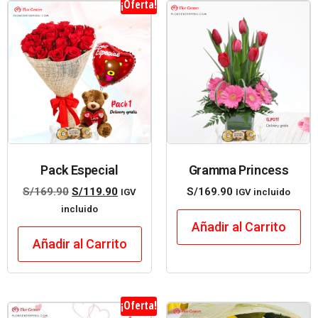
¡Oferta!
Pack Especial
Gramma Princess
S/
169.90
S/
119.90
S/
169.90
IGV
IGV incluido
incluido
Añadir al Carrito
Añadir al Carrito
¡Oferta!