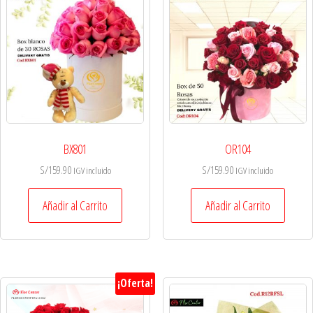
BX801
OR104
S/
159.90
S/
159.90
IGV incluido
IGV incluido
Añadir al Carrito
Añadir al Carrito
¡Oferta!