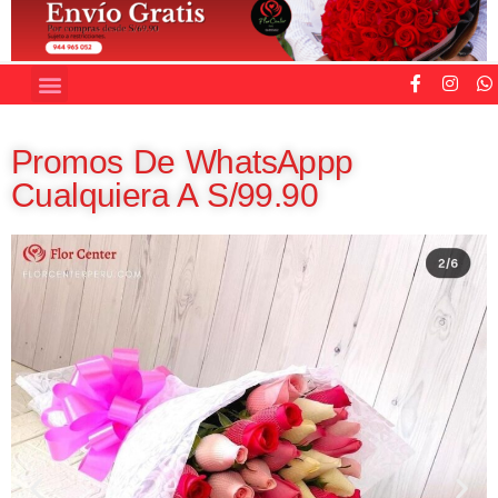
Promos De WhatsAppp
Cualquiera A S/99.90