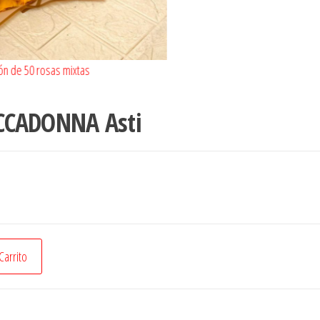
ón de 50 rosas mixtas
Box de 50 rosas
CCADONNA Asti
 Carrito