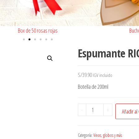
Box de 50 rosas rojas
Buch
Espumante RI
S/
39.90
IGV incluido
Botella de 200ml
-
+
Añadir al
Categoría:
Vinos, globos y más