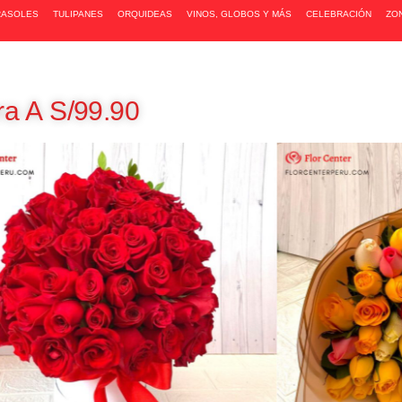
RASOLES
TULIPANES
ORQUIDEAS
VINOS, GLOBOS Y MÁS
CELEBRACIÓN
ZO
a A S/99.90