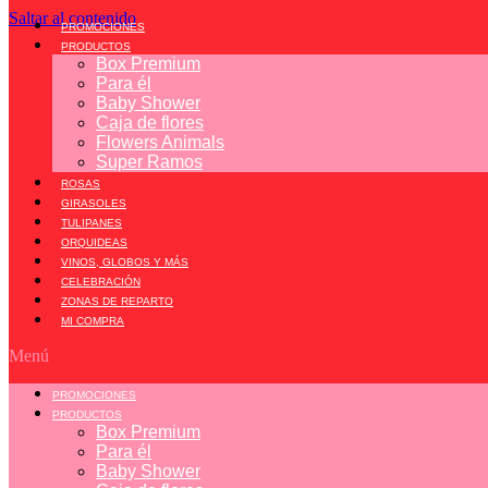
Saltar al contenido
PROMOCIONES
PRODUCTOS
Box Premium
Para él
Baby Shower
Caja de flores
Flowers Animals
Super Ramos
ROSAS
GIRASOLES
TULIPANES
ORQUIDEAS
VINOS, GLOBOS Y MÁS
CELEBRACIÓN
ZONAS DE REPARTO
MI COMPRA
Menú
PROMOCIONES
PRODUCTOS
Box Premium
Para él
Baby Shower