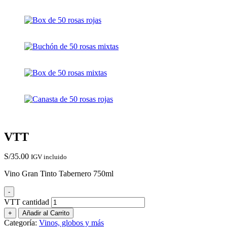
VTT
S/
35.00
IGV incluido
Vino Gran Tinto Tabernero 750ml
-
VTT cantidad
+
Añadir al Carrito
Categoría:
Vinos, globos y más