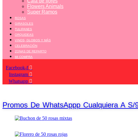
Caja de flores
Flowers Animals
Super Ramos
ROSAS
GIRASOLES
TULIPANES
ORQUIDEAS
VINOS, GLOBOS Y MÁS
CELEBRACIÓN
ZONAS DE REPARTO
MI COMPRA
Facebook-f
Instagram
Whatsapp
Promos De WhatsAppp Cualquiera A S/